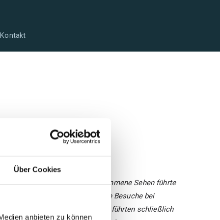
en
r
Kontakt
Über Cookies
u können. Dieses für mich verschwommene Sehen führte
g des Allgemeinbefindens. Endlose Besuche bei
ständig zurechtrücken zu müssen, führten schließlich
 Medien anbieten zu können