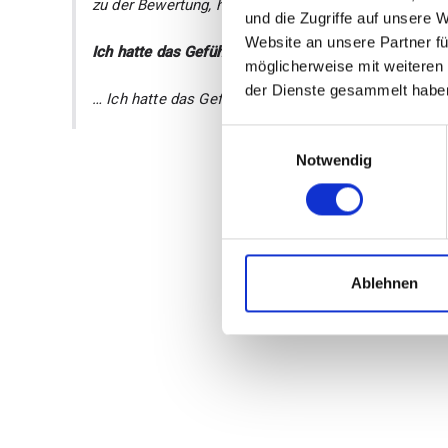
zu der Bewertung, hierfür müssten wohl psychische H
und die Zugriffe auf unsere 
Website an unsere Partner fü
Ich hatte das Gefühl, neue Lebensqualitäten bekomm
möglicherweise mit weiteren
der Dienste gesammelt habe
… Ich hatte das Gefühl, neue Lebensqualitäten bek
E
Notwendig
i
n
w
i
l
l
Ablehnen
i
g
u
n
g
s