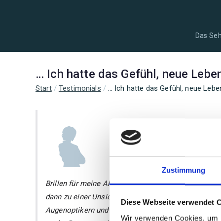
Zum
Inhalt
springen
Das Se
… Ich hatte das Gefühl, neue Leb
Start
Testimonials
… Ich hatte das Gefühl, neue Leb
Zustimmung
Brillen für meine Alterssichtigkeit waren von Anfan
dann zu einer Unsicherheit beim Autofahren, zu hä
Diese Webseite verwendet 
Augenoptikern und Augenärzten mit dem Hinweis, die 
Wir verwenden Cookies, um I