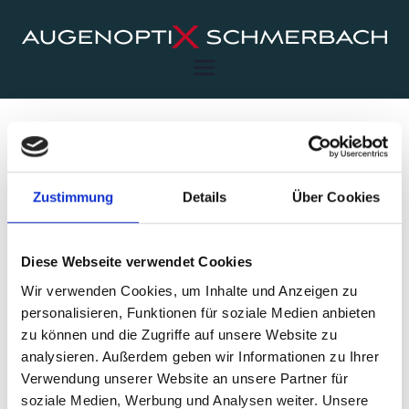
Zum
Inhalt
springen
Augenoptix Schmerbach
Für ein beschwerdefreies
Sehen
… entspanntes Sehen ohne Ermüdung
am Computer …
Start
Testimonials
Zustimmung
Details
Über Cookies
… entspanntes Sehen ohne Ermüdung am Computer …
Diese Webseite verwendet Cookies
Wir verwenden Cookies, um Inhalte und Anzeigen zu
personalisieren, Funktionen für soziale Medien anbieten
zu können und die Zugriffe auf unsere Website zu
analysieren. Außerdem geben wir Informationen zu Ihrer
Verwendung unserer Website an unsere Partner für
soziale Medien, Werbung und Analysen weiter. Unsere