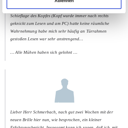
Ablehnen
Prismenbrille: Ohne Prismen erging es mir so: häufige
h
Spannungskopfschmerzen Nackenverspannung und
l
Schieflage des Kopfes (Kopf wurde immer nach rechts
geknickt zum Lesen und am PC) hatte keine räumliche
Wahrnehmung habe mich sehr häufig an Türrahmen
gestoßen Lesen war sehr anstrengend…
… Alle Mühen haben sich gelohnt …
Lieber Herr Schmerbach, nach gut zwei Wochen mit der
neuen Brille hier nun, wie besprochen, ein kleiner
Erfahrungsbericht. Insgesamt kann ich sagen, daß ich, mit