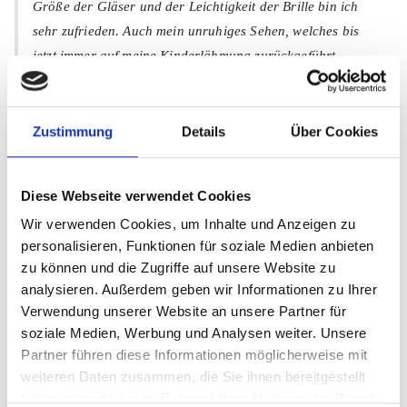
Größe der Gläser und der Leichtigkeit der Brille bin ich
sehr zufrieden. Auch mein unruhiges Sehen, welches bis
jetzt immer auf meine Kinderlähmung zurückgeführt
wurde, ist weg. Ich sehe meine Umwelt durch die Korrektur
mit Prismen klar und ruhig,…
Zustimmung
Details
Über Cookies
… Ich sehe meine Umwelt durch die Korrektur mit Prismen
klar und ruhig, …
Diese Webseite verwendet Cookies
Wir verwenden Cookies, um Inhalte und Anzeigen zu
personalisieren, Funktionen für soziale Medien anbieten
zu können und die Zugriffe auf unsere Website zu
analysieren. Außerdem geben wir Informationen zu Ihrer
Verwendung unserer Website an unsere Partner für
soziale Medien, Werbung und Analysen weiter. Unsere
Partner führen diese Informationen möglicherweise mit
Lieber Herr Schmerbach, ich möchte Ihnen mitteilen, dass
weiteren Daten zusammen, die Sie ihnen bereitgestellt
mit meiner neuen Brille eine bedeutende Verbesserung
haben oder die sie im Rahmen Ihrer Nutzung der Dienste