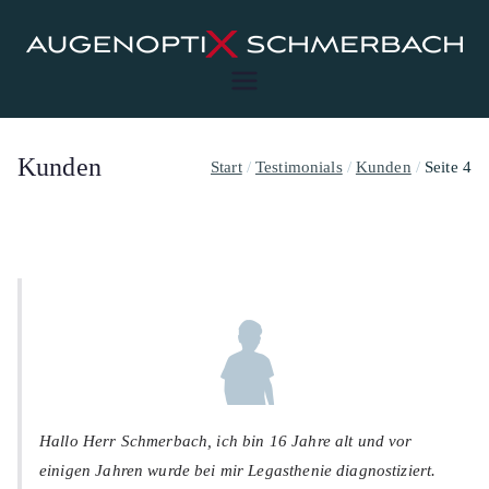
Zum
Inhalt
springen
Augenoptix Schmerbach
Für ein beschwerdefreies Sehen
Kunden
Start
Testimonials
Kunden
Seite 4
Hallo Herr Schmerbach, ich bin 16 Jahre alt und vor
einigen Jahren wurde bei mir Legasthenie diagnostiziert.